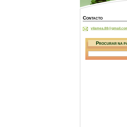
C
ONTACTO
vilamea.
88@gmail
.co
P
ROCURAR NA P