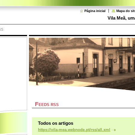
Página inicial
Mapa do sit
Vila Meã, uma
SS
F
EEDS RSS
Todos os artigos
https://vila-mea.webnode.pt/rss/all.xml