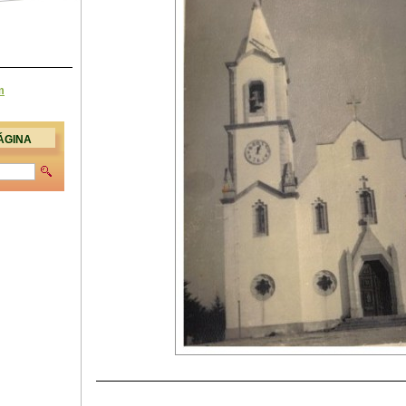
m
ÁGINA