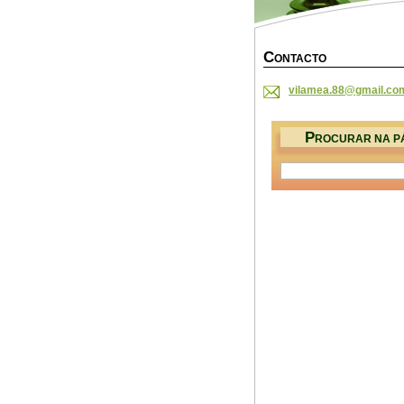
C
ONTACTO
vilamea.
88@gmail
.co
P
ROCURAR NA P